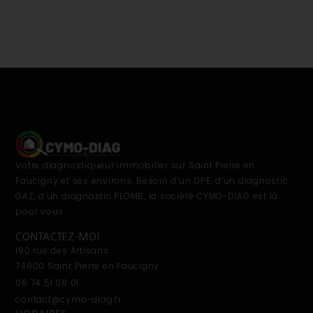
des logements G resteront inchangés, tandis que seuls
deux tiers des petits logements F seront affectés par cette
révision.
Votre diagnostiqueur immobilier sur Saint Pierre en
Faucigny et ses environs. Besoin d’un DPE, d’un diagnostic
GAZ, d’un diagnostic PLOMB, la société CYMO-DIAG est là
pour vous.
CONTACTEZ-MOI
190 rue des Artisans
74800 Saint Pierre en Faucigny
06 74 51 08 01
contact@cymo-diag.fr