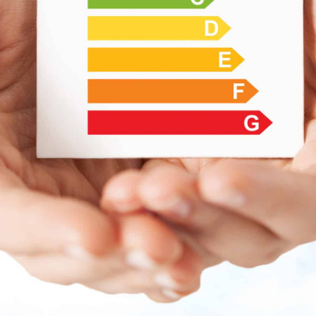
L’état des risques et pollutions (ERP) est un document
obligatoire en France lors de la vente ou de la location d’un
bien immobilier situé dans une zone soumise à des risques
naturels, technologiques ou environnementaux. Son objectif
est d’informer les futurs occupants sur les risques auxquels
le bien est exposé.
L’ERP est établi à partir des informations fournies par les
services de l’État, notamment les préfectures, les communes
et les organismes spécialisés. Il regroupe les données
relatives aux risques tels que les inondations, les séismes,