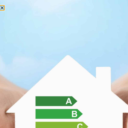
Panneau de gestion des cookies
06 74 51 08 01
contact@cymo-diag.fr
190 rue des Artisans, 74800 Saint Pierre en Faucigny
Qu’est ce que l’état des risques
et pollutions ?