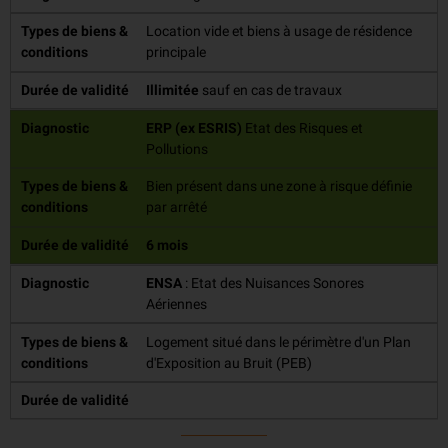
Types de biens &
Location vide et biens à usage de résidence
conditions
principale
Durée de validité
Illimitée
sauf en cas de travaux
Diagnostic
ERP (ex ESRIS)
Etat des Risques et
Pollutions
Types de biens &
Bien présent dans une zone à risque définie
conditions
par arrêté
Durée de validité
6 mois
Diagnostic
ENSA
: Etat des Nuisances Sonores
Aériennes
Types de biens &
Logement situé dans le périmètre d'un Plan
conditions
d'Exposition au Bruit (PEB)
Durée de validité