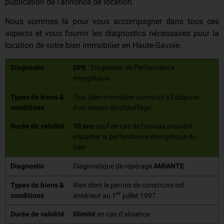
publication de l’annonce de location.
Nous sommes là pour vous accompagner dans tous ces
aspects et vous fournir les diagnostics nécessaires pour la
location de votre bien immobilier en Haute-Savoie.
Diagnostic
DPE
: Diagnostic de Performance
énergétique
Types de biens &
Tout bien immobilier construit s'il dispose
conditions
d'un moyen de chauffage.
Durée de validité
10 ans
sauf en cas de travaux pouvant
impacter la performance énergétique du
bien
Diagnostic
Diagnostique de repérage
AMIANTE
Types de biens &
Bien dont le permis de construire est
er
conditions
antérieur au 1
juillet 1997
Durée de validité
Illimité
en cas d’absence