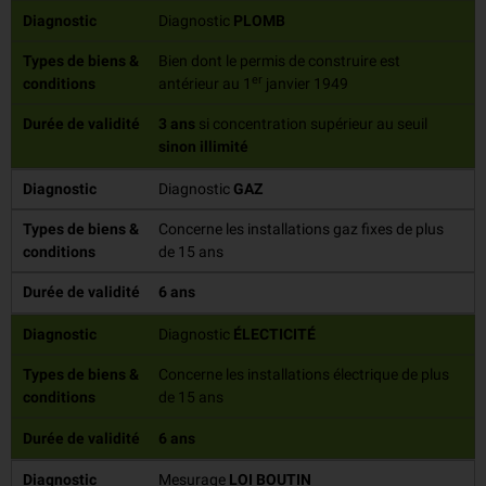
Diagnostic
Diagnostic
PLOMB
Types de biens &
Bien dont le permis de construire est
er
conditions
antérieur au 1
janvier 1949
Durée de validité
3 ans
si concentration supérieur au seuil
sinon illimité
Diagnostic
Diagnostic
GAZ
Types de biens &
Concerne les installations gaz fixes de plus
conditions
de 15 ans
Durée de validité
6 ans
Diagnostic
Diagnostic
ÉLECTICITÉ
Types de biens &
Concerne les installations électrique de plus
conditions
de 15 ans
Durée de validité
6 ans
Diagnostic
Mesurage
LOI BOUTIN