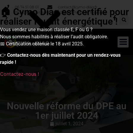
Panneau de gestion des cookies
06 74 51 08 01
contact@cymo-diag.fr
🏠 Cymo Diag est certifié pour
190 rue des Artisans, 74800 Saint Pierre en Faucigny
réaliser l’audit énergétique !
Vous vendez une maison classée E, F ou G ?
Nous sommes habilités à réaliser l’audit obligatoire.
📅 Certification obtenue le 18 avril 2025.
👉
Contactez-nous dès maintenant pour un rendez-vous
rapide !
Contactez-nous !
Nouvelle réforme du DPE au
1er juillet 2024
juillet 1, 2024