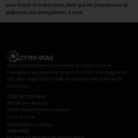
avec intérêt et scepticisme, alors que les propriétaires se
préparent aux changements à venir.
Votre diagnostiqueur immobilier sur Saint Pierre en
Faucigny et ses environs. Besoin d’un DPE, d’un diagnostic
GAZ, d’un diagnostic PLOMB, la société CYMO-DIAG est là
pour vous.
CONTACTEZ-MOI
190 rue des Artisans
74800 Saint Pierre en Faucigny
06 74 51 08 01
contact@cymo-diag.fr
HORAIRES
Du lundi au vendredi de 8h30 à 19h00